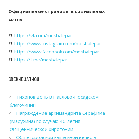
Официальные страницы в социальных
сетях
🔰
https://vk.com/mosbalepar
🔰
https://www.instagram.com/mosbalepar
🔰
https://www.facebook.com/mosbalepar
🔰
https://t.me/mosbalepar
СВЕЖИЕ ЗАПИСИ
Тихонов день в Павлово-Посадском
благочинии
Награждение архимандрита Серафима
(Марухина) по случаю 40-летия
священнической хиротонии
Общегородской выпускной вечер в