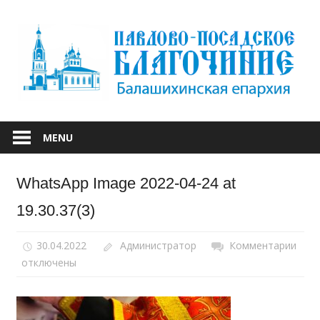
Skip
to
content
БАЛАШИХИНСКОЙ ЕПАРХИИ
ПАВЛОВО-
MENU
ПОСАДСКОЕ
WhatsApp Image 2022-04-24 at
БЛАГОЧИНИЕ
19.30.37(3)
30.04.2022
Администратор
Комментарии
к
отключены
запи
Wha
Ima
2022