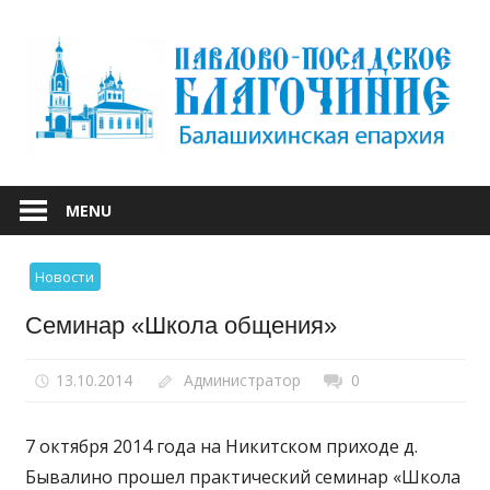
Skip
to
content
БАЛАШИХИНСКОЙ ЕПАРХИИ
ПАВЛОВО-
MENU
ПОСАДСКОЕ
Новости
БЛАГОЧИНИЕ
Семинар «Школа общения»
13.10.2014
Администратор
0
7 октября 2014 года на Никитском приходе д.
Бывалино прошел практический семинар «Школа