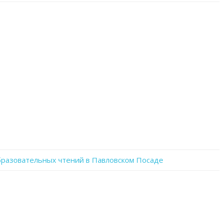
записи
WhatsApp
Image
2022-
12-
16
at
15.20.26
разовательных чтений в Павловском Посаде