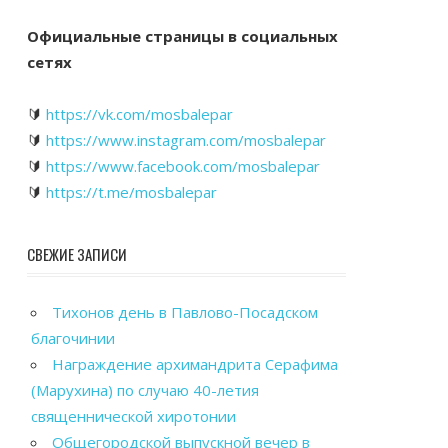
Официальные страницы в социальных
сетях
🔰
https://vk.com/mosbalepar
🔰
https://www.instagram.com/mosbalepar
🔰
https://www.facebook.com/mosbalepar
🔰
https://t.me/mosbalepar
СВЕЖИЕ ЗАПИСИ
Тихонов день в Павлово-Посадском
благочинии
Награждение архимандрита Серафима
(Марухина) по случаю 40-летия
священнической хиротонии
Общегородской выпускной вечер в