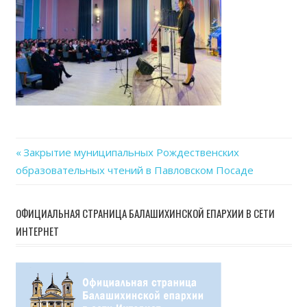
16
at
15.1
Previous
Закрытие муниципальных Рождественских
Навигация
образовательных чтений в Павловском Посаде
Post:
по
ОФИЦИАЛЬНАЯ СТРАНИЦА БАЛАШИХИНСКОЙ ЕПАРХИИ В СЕТИ
записям
ИНТЕРНЕТ