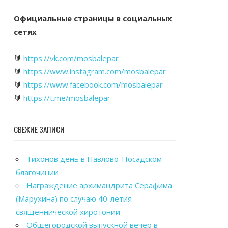
Официальные страницы в социальных
сетях
🔰
https://vk.com/mosbalepar
🔰
https://www.instagram.com/mosbalepar
🔰
https://www.facebook.com/mosbalepar
🔰
https://t.me/mosbalepar
СВЕЖИЕ ЗАПИСИ
Тихонов день в Павлово-Посадском
благочинии
Награждение архимандрита Серафима
(Марухина) по случаю 40-летия
священнической хиротонии
Общегородской выпускной вечер в