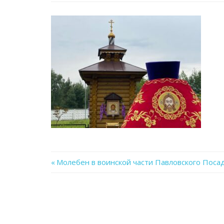
Previous
Молебен в воинской части Павловского Поса
Навигация
Post:
по
записям