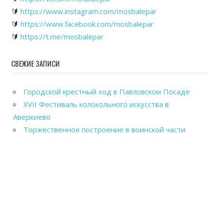
🔰
https://www.instagram.com/mosbalepar
🔰
https://www.facebook.com/mosbalepar
🔰
https://t.me/mosbalepar
СВЕЖИЕ ЗАПИСИ
Городской крестный ход в Павловском Посаде
XVII Фестиваль колокольного искусства в
Аверкиево
Торжественное построение в воинской части
города Электрогорск
Рабочее совещание по подготовке к проведению
Фестиваля колокольного искусства в Павловском
Посаде
Открытие выставки работ «Чувствуя сердцем» в
Павловском Посаде