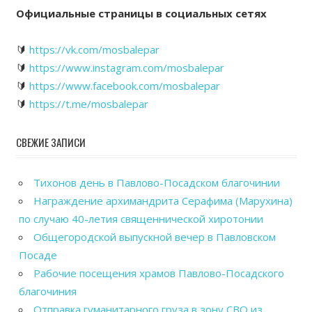
Официальные страницы в социальных сетях
🔰
https://vk.com/mosbalepar
🔰
https://www.instagram.com/mosbalepar
🔰
https://www.facebook.com/mosbalepar
🔰
https://t.me/mosbalepar
СВЕЖИЕ ЗАПИСИ
Тихонов день в Павлово-Посадском благочинии
Награждение архимандрита Серафима (Марухина)
по случаю 40-летия священнической хиротонии
Общегородской выпускной вечер в Павловском
Посаде
Рабочие посещения храмов Павлово-Посадского
благочиния
Отправка гуманитарного груза в зону СВО из