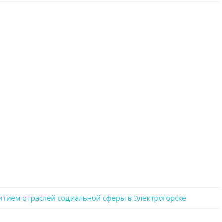
записи
BFlTLHN1M9k
итием отраслей социальной сферы в Электрогорске