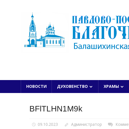
Skip
to
content
БАЛАШИХИНСКОЙ ЕПАРХИИ
НОВОСТИ
ДУХОВЕНСТВО
ХРАМЫ
BFlTLHN1M9k
09.10.2023
Администратор
Комме