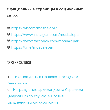
Официальные страницы в социальных
сетях
🔰
https://vk.com/mosbalepar
🔰
https://www.instagram.com/mosbalepar
🔰
https://www.facebook.com/mosbalepar
🔰
https://t.me/mosbalepar
СВЕЖИЕ ЗАПИСИ
Тихонов день в Павлово-Посадском
благочинии
Награждение архимандрита Серафима
(Марухина) по случаю 40-летия
священнической хиротонии
Общегородской выпускной вечер в