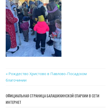
07
at
15.1
Previous
Рождество Христово в Павлово-Посадском
Навигация
благочинии
Post:
по
ОФИЦИАЛЬНАЯ СТРАНИЦА БАЛАШИХИНСКОЙ ЕПАРХИИ В СЕТИ
записям
ИНТЕРНЕТ