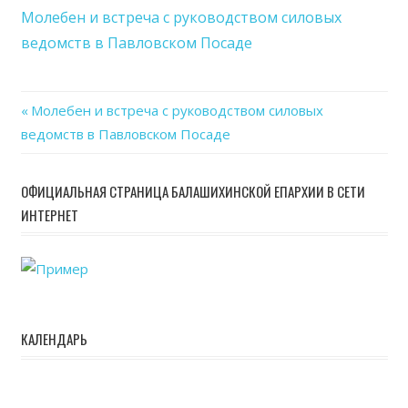
и
Молебен и встреча с руководством силовых
встр
ведомств в Павловском Посаде
с
руко
сило
Previous
Молебен и встреча с руководством силовых
вед
Навигация
ведомств в Павловском Посаде
Post:
в
Пав
по
Пос
ОФИЦИАЛЬНАЯ СТРАНИЦА БАЛАШИХИНСКОЙ ЕПАРХИИ В СЕТИ
записям
ИНТЕРНЕТ
КАЛЕНДАРЬ