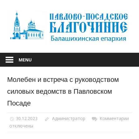
Skip
to
content
БАЛАШИХИНСКОЙ ЕПАРХИИ
ПАВЛОВО-
MENU
ПОСАДСКОЕ
Молебен и встреча с руководством
БЛАГОЧИНИЕ
силовых ведомств в Павловском
Посаде
30.12.2023
Администратор
Комментарии
к
отключены
запи
Мол