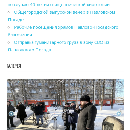
по случаю 40-летия священнической хиротонии
Общегородской выпускной вечер в Павловском
Посаде
Рабочие посещения храмов Павлово-Посадского
благочиния
Отправка гуманитарного груза в зону СВО из
Павловского Посада
ГАЛЕРЕЯ