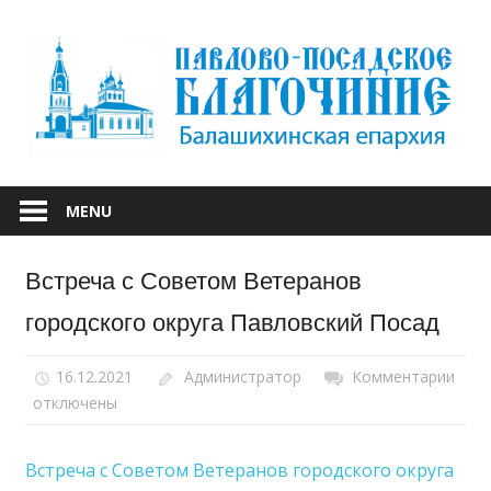
Skip
to
content
БАЛАШИХИНСКОЙ ЕПАРХИИ
ПАВЛОВО-
MENU
ПОСАДСКОЕ
Встреча с Советом Ветеранов
БЛАГОЧИНИЕ
городского округа Павловский Посад
16.12.2021
Администратор
Комментарии
к
отключены
запи
Встр
с
Встреча с Советом Ветеранов городского округа
Сов