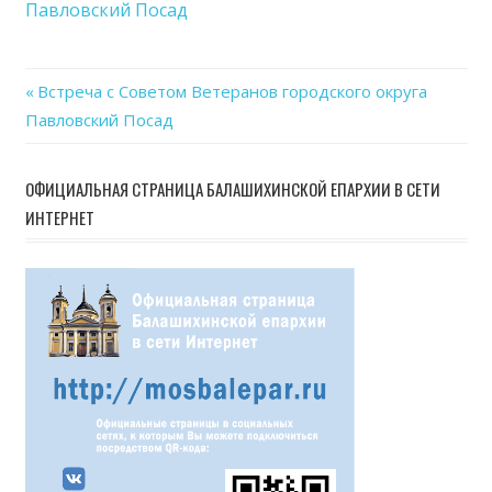
Павловский Посад
Вет
горо
окру
Previous
Встреча с Советом Ветеранов городского округа
Павл
Навигация
Павловский Посад
Post:
Пос
по
ОФИЦИАЛЬНАЯ СТРАНИЦА БАЛАШИХИНСКОЙ ЕПАРХИИ В СЕТИ
записям
ИНТЕРНЕТ