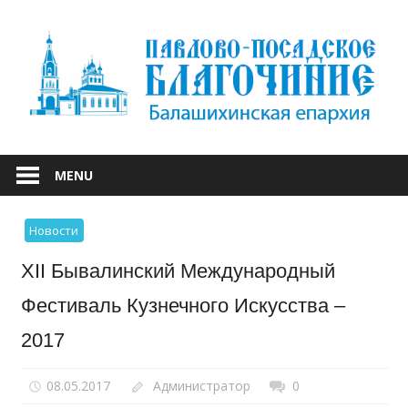
Skip
to
content
БАЛАШИХИНСКОЙ ЕПАРХИИ
ПАВЛОВО-
MENU
ПОСАДСКОЕ
Новости
БЛАГОЧИНИЕ
XII Бывалинский Международный
Фестиваль Кузнечного Искусства –
2017
08.05.2017
Администратор
0