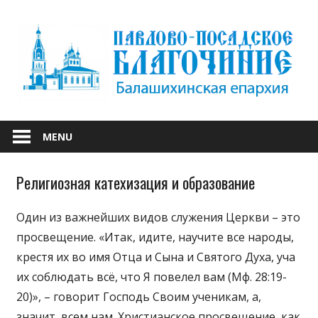
Skip
to
content
БАЛАШИХИНСКОЙ ЕПАРХИИ
ПАВЛОВО-
MENU
ПОСАДСКОЕ
Религиозная катехизация и образование
БЛАГОЧИНИЕ
Один из важнейших видов служения Церкви – это
просвещение. «Итак, идите, научите все народы,
крестя их во имя Отца и Сына и Святого Духа, уча
их соблюдать всё, что Я повелел вам (Мф. 28:19-
20)», – говорит Господь Своим ученикам, а,
значит, всем нам. Христианское просвещение, как