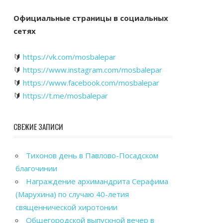
Официальные страницы в социальных
сетях
🔰
https://vk.com/mosbalepar
🔰
https://www.instagram.com/mosbalepar
🔰
https://www.facebook.com/mosbalepar
🔰
https://t.me/mosbalepar
СВЕЖИЕ ЗАПИСИ
Тихонов день в Павлово-Посадском
благочинии
Награждение архимандрита Серафима
(Марухина) по случаю 40-летия
священнической хиротонии
Общегородской выпускной вечер в