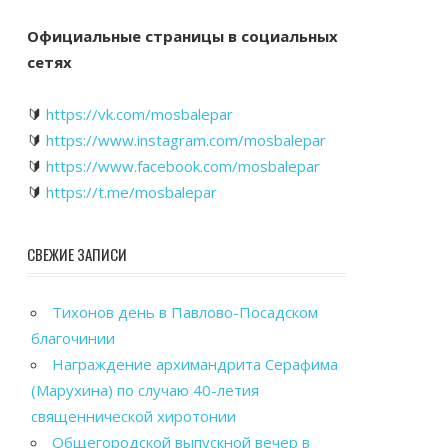
Официальные страницы в социальных
сетях
🔰
https://vk.com/mosbalepar
🔰
https://www.instagram.com/mosbalepar
🔰
https://www.facebook.com/mosbalepar
🔰
https://t.me/mosbalepar
СВЕЖИЕ ЗАПИСИ
Тихонов день в Павлово-Посадском
благочинии
Награждение архимандрита Серафима
(Марухина) по случаю 40-летия
священнической хиротонии
Общегородской выпускной вечер в