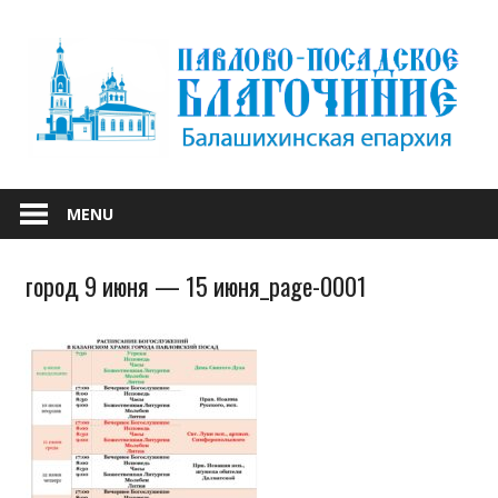
Skip
to
content
БАЛАШИХИНСКОЙ ЕПАРХИИ
ПАВЛОВО-
MENU
ПОСАДСКОЕ
город 9 июня — 15 июня_page-0001
БЛАГОЧИНИЕ