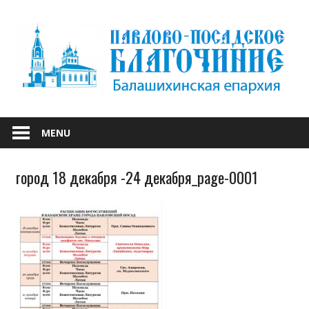
Skip
to
content
БАЛАШИХИНСКОЙ ЕПАРХИИ
ПАВЛОВО-
MENU
ПОСАДСКОЕ
город 18 декабря -24 декабря_page-0001
БЛАГОЧИНИЕ