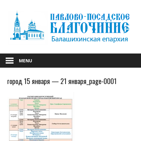
Skip
to
content
БАЛАШИХИНСКОЙ ЕПАРХИИ
ПАВЛОВО-
MENU
ПОСАДСКОЕ
город 15 января — 21 января_page-0001
БЛАГОЧИНИЕ