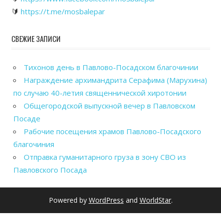
🔰
https://t.me/mosbalepar
СВЕЖИЕ ЗАПИСИ
Тихонов день в Павлово-Посадском благочинии
Награждение архимандрита Серафима (Марухина)
по случаю 40-летия священнической хиротонии
Общегородской выпускной вечер в Павловском
Посаде
Рабочие посещения храмов Павлово-Посадского
благочиния
Отправка гуманитарного груза в зону СВО из
Павловского Посада
Powered by
WordPress
and
WorldStar
.