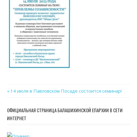
08
at
13.1
Previous
14 июля в Павловском Посаде состоится семинар!
Навигация
Post:
по
ОФИЦИАЛЬНАЯ СТРАНИЦА БАЛАШИХИНСКОЙ ЕПАРХИИ В СЕТИ
ИНТЕРНЕТ
записям