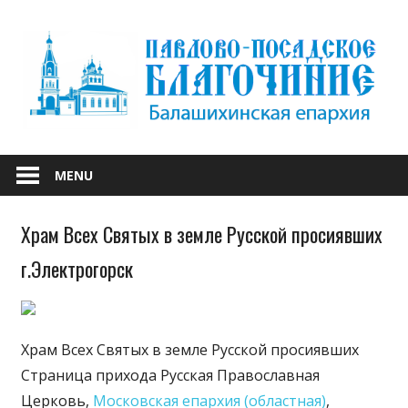
Skip
to
content
БАЛАШИХИНСКОЙ ЕПАРХИИ
ПАВЛОВО-
MENU
ПОСАДСКОЕ
Храм Всех Святых в земле Русской просиявших
БЛАГОЧИНИЕ
г.Электрогорск
Храм Всех Святых в земле Русской просиявших
Страница прихода
Русская Православная
Церковь,
Московская епархия (областная)
,