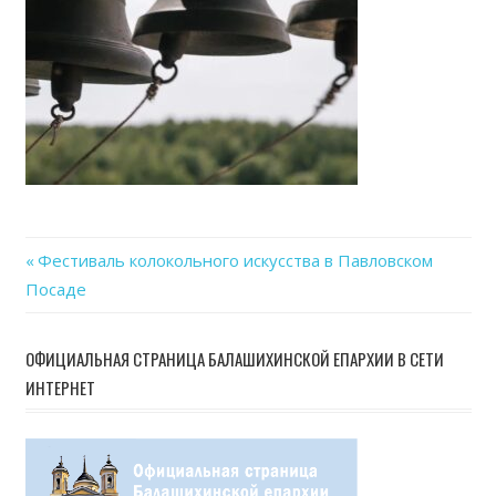
06-
12
at
20.48
Previous
Фестиваль колокольного искусства в Павловском
Навигация
Посаде
Post:
по
ОФИЦИАЛЬНАЯ СТРАНИЦА БАЛАШИХИНСКОЙ ЕПАРХИИ В СЕТИ
записям
ИНТЕРНЕТ