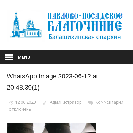
Skip
to
content
БАЛАШИХИНСКОЙ ЕПАРХИИ
ПАВЛОВО-
MENU
ПОСАДСКОЕ
WhatsApp Image 2023-06-12 at
БЛАГОЧИНИЕ
20.48.39(1)
12.06.2023
Администратор
Комментарии
к
отключены
запи
Wha
Ima
2023