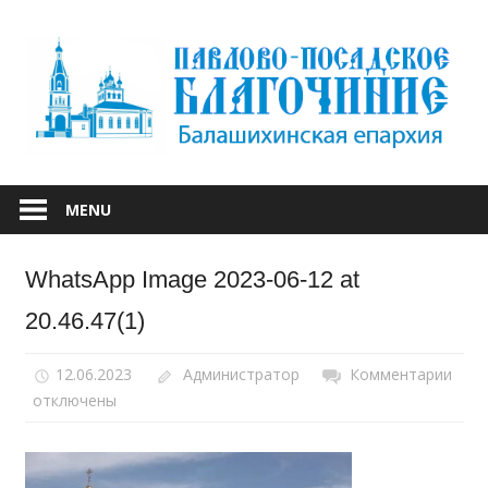
Skip
to
content
БАЛАШИХИНСКОЙ ЕПАРХИИ
ПАВЛОВО-
MENU
ПОСАДСКОЕ
WhatsApp Image 2023-06-12 at
БЛАГОЧИНИЕ
20.46.47(1)
12.06.2023
Администратор
Комментарии
к
отключены
запи
Wha
Ima
2023