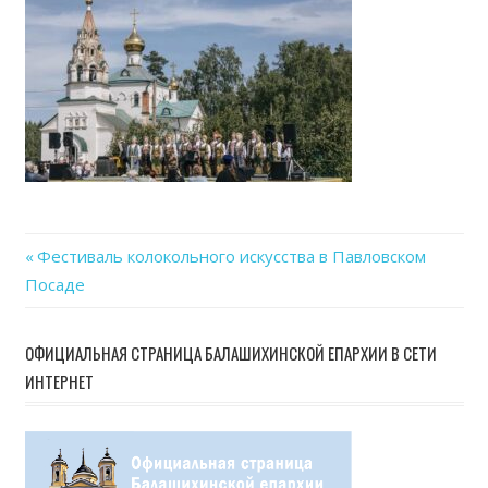
06-
12
at
20.46
Previous
Фестиваль колокольного искусства в Павловском
Навигация
Посаде
Post:
по
ОФИЦИАЛЬНАЯ СТРАНИЦА БАЛАШИХИНСКОЙ ЕПАРХИИ В СЕТИ
записям
ИНТЕРНЕТ