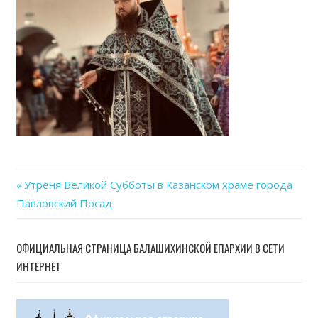
04-
22
at
21.02
Previous
Утреня Великой Субботы в Казанском храме города
Навигация
Павловский Посад
Post:
по
ОФИЦИАЛЬНАЯ СТРАНИЦА БАЛАШИХИНСКОЙ ЕПАРХИИ В СЕТИ
записям
ИНТЕРНЕТ