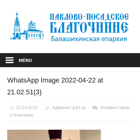
Skip
to
content
БАЛАШИХИНСКОЙ ЕПАРХИИ
ПАВЛОВО-
MENU
ПОСАДСКОЕ
WhatsApp Image 2022-04-22 at
БЛАГОЧИНИЕ
21.02.51(3)
22.04.2022
Администратор
Комментарии
к
отключены
запи
Wha
Ima
2022