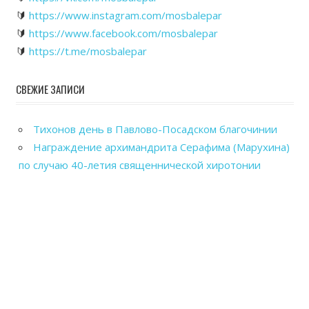
🔰
https://www.instagram.com/mosbalepar
🔰
https://www.facebook.com/mosbalepar
🔰
https://t.me/mosbalepar
СВЕЖИЕ ЗАПИСИ
Тихонов день в Павлово-Посадском благочинии
Награждение архимандрита Серафима (Марухина)
по случаю 40-летия священнической хиротонии
Общегородской выпускной вечер в Павловском
Посаде
Рабочие посещения храмов Павлово-Посадского
благочиния
Отправка гуманитарного груза в зону СВО из
Павловского Посада