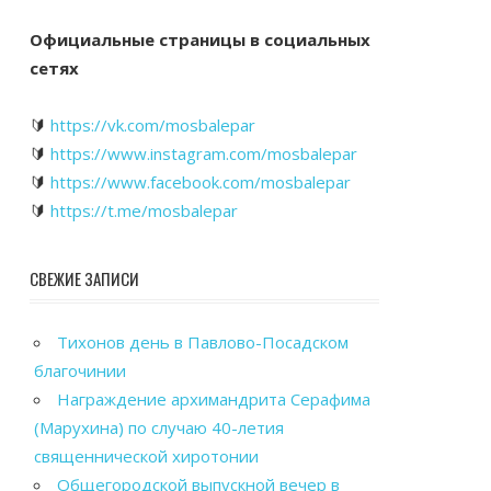
Официальные страницы в социальных
сетях
🔰
https://vk.com/mosbalepar
🔰
https://www.instagram.com/mosbalepar
🔰
https://www.facebook.com/mosbalepar
🔰
https://t.me/mosbalepar
СВЕЖИЕ ЗАПИСИ
Тихонов день в Павлово-Посадском
благочинии
Награждение архимандрита Серафима
(Марухина) по случаю 40-летия
священнической хиротонии
Общегородской выпускной вечер в