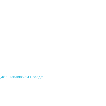
записи
_Q2aLssg0Yo
их в Павловском Посаде