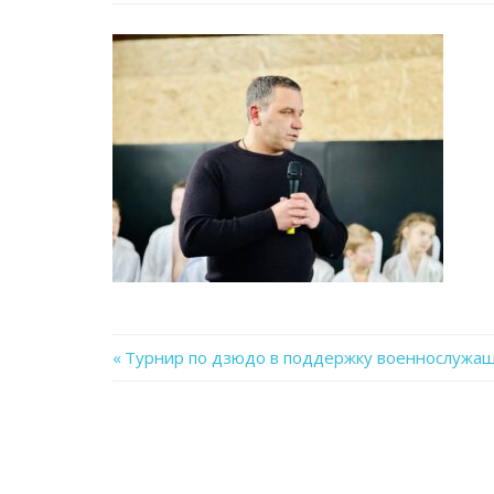
Previous
Турнир по дзюдо в поддержку военнослужащ
Навигация
Post:
по
записям