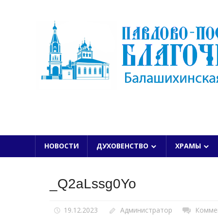
Skip
to
content
БАЛАШИХИНСКОЙ ЕПАРХИИ
НОВОСТИ
ДУХОВЕНСТВО
ХРАМЫ
_Q2aLssg0Yo
19.12.2023
Администратор
Комме