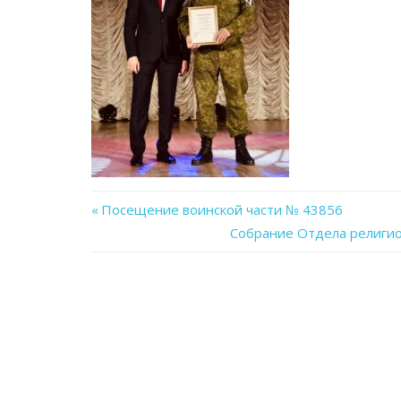
Previous
Посещение воинской части № 43856
Навигация
Post:
Next
Собрание Отдела религио
Post:
по
записям