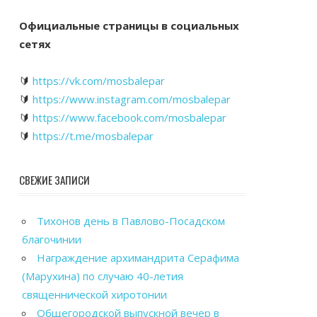
Официальные страницы в социальных
сетях
🔰
https://vk.com/mosbalepar
🔰
https://www.instagram.com/mosbalepar
🔰
https://www.facebook.com/mosbalepar
🔰
https://t.me/mosbalepar
СВЕЖИЕ ЗАПИСИ
Тихонов день в Павлово-Посадском
благочинии
Награждение архимандрита Серафима
(Марухина) по случаю 40-летия
священнической хиротонии
Общегородской выпускной вечер в