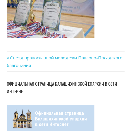
25
at
11.5
Previous
Съезд православной молодежи Павлово-Посадского
Навигация
благочиния
Post:
по
ОФИЦИАЛЬНАЯ СТРАНИЦА БАЛАШИХИНСКОЙ ЕПАРХИИ В СЕТИ
записям
ИНТЕРНЕТ