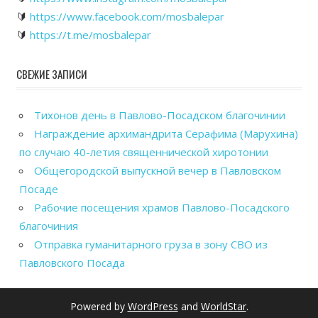
🔰
https://www.facebook.com/mosbalepar
🔰
https://t.me/mosbalepar
СВЕЖИЕ ЗАПИСИ
Тихонов день в Павлово-Посадском благочинии
Награждение архимандрита Серафима (Марухина)
по случаю 40-летия священнической хиротонии
Общегородской выпускной вечер в Павловском
Посаде
Рабочие посещения храмов Павлово-Посадского
благочиния
Отправка гуманитарного груза в зону СВО из
Павловского Посада
Powered by
WordPress
and
WorldStar
.