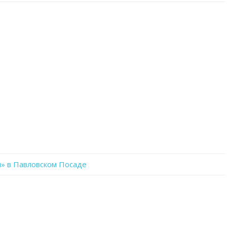
записи
6PTYTpruYSo
» в Павловском Посаде