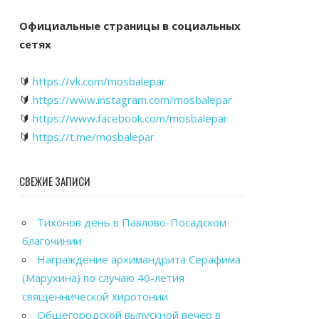
Официальные страницы в социальных
сетях
🔰
https://vk.com/mosbalepar
🔰
https://www.instagram.com/mosbalepar
🔰
https://www.facebook.com/mosbalepar
🔰
https://t.me/mosbalepar
СВЕЖИЕ ЗАПИСИ
Тихонов день в Павлово-Посадском
благочинии
Награждение архимандрита Серафима
(Марухина) по случаю 40-летия
священнической хиротонии
Общегородской выпускной вечер в