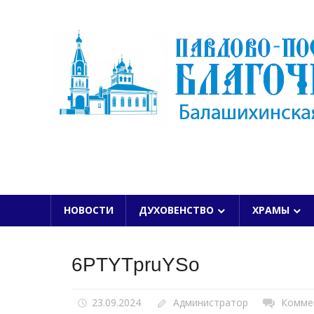
Skip
to
content
БАЛАШИХИНСКОЙ ЕПАРХИИ
НОВОСТИ
ДУХОВЕНСТВО
ХРАМЫ
6PTYTpruYSo
23.09.2024
Администратор
Комме