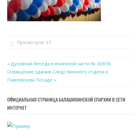
Просмотров:
67
Previous
Духовная беседа в воинской части № 43856
Навигация
Next
Освящение здания Следственного отдела в
Post:
Post:
Павловском Посаде
по
записям
ОФИЦИАЛЬНАЯ СТРАНИЦА БАЛАШИХИНСКОЙ ЕПАРХИИ В СЕТИ
ИНТЕРНЕТ