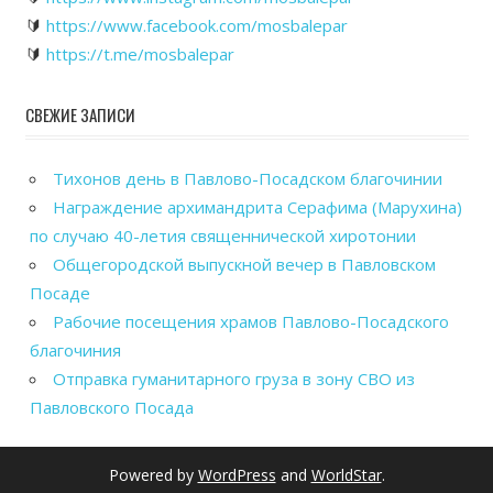
🔰
https://www.facebook.com/mosbalepar
🔰
https://t.me/mosbalepar
СВЕЖИЕ ЗАПИСИ
Тихонов день в Павлово-Посадском благочинии
Награждение архимандрита Серафима (Марухина)
по случаю 40-летия священнической хиротонии
Общегородской выпускной вечер в Павловском
Посаде
Рабочие посещения храмов Павлово-Посадского
благочиния
Отправка гуманитарного груза в зону СВО из
Павловского Посада
Powered by
WordPress
and
WorldStar
.