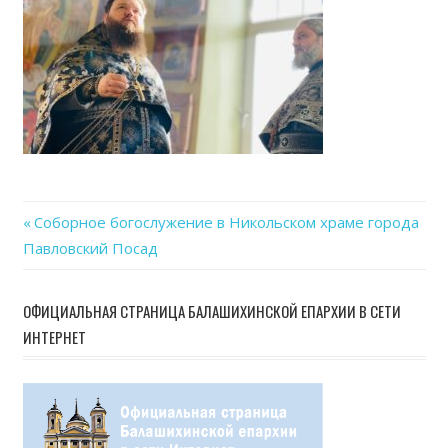
15
at
21.0
Previous
Соборное богослужение в Никольском храме города
Навигация
Павловский Посад
Post:
по
ОФИЦИАЛЬНАЯ СТРАНИЦА БАЛАШИХИНСКОЙ ЕПАРХИИ В СЕТИ
записям
ИНТЕРНЕТ