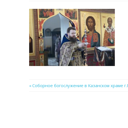
Previous
Соборное богослужение в Казанском храме г
Навигация
Post:
по
записям