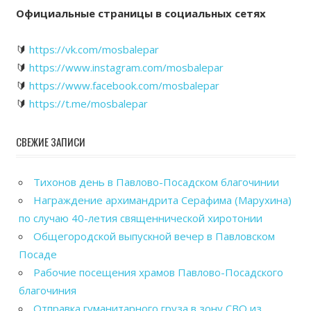
Официальные страницы в социальных сетях
🔰
https://vk.com/mosbalepar
🔰
https://www.instagram.com/mosbalepar
🔰
https://www.facebook.com/mosbalepar
🔰
https://t.me/mosbalepar
СВЕЖИЕ ЗАПИСИ
Тихонов день в Павлово-Посадском благочинии
Награждение архимандрита Серафима (Марухина)
по случаю 40-летия священнической хиротонии
Общегородской выпускной вечер в Павловском
Посаде
Рабочие посещения храмов Павлово-Посадского
благочиния
Отправка гуманитарного груза в зону СВО из