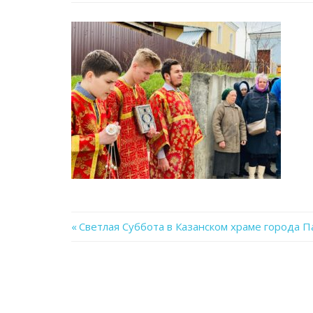
Previous
Светлая Суббота в Казанском храме города 
Навигация
Post:
по
записям