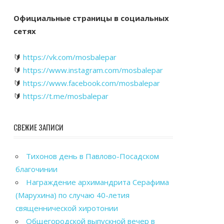
Официальные страницы в социальных
сетях
🔰
https://vk.com/mosbalepar
🔰
https://www.instagram.com/mosbalepar
🔰
https://www.facebook.com/mosbalepar
🔰
https://t.me/mosbalepar
СВЕЖИЕ ЗАПИСИ
Тихонов день в Павлово-Посадском
благочинии
Награждение архимандрита Серафима
(Марухина) по случаю 40-летия
священнической хиротонии
Общегородской выпускной вечер в