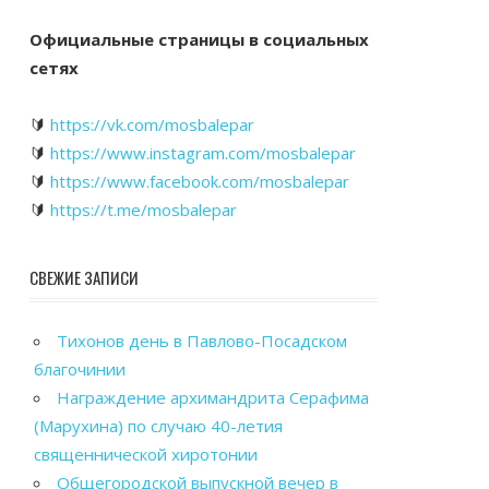
Официальные страницы в социальных
сетях
🔰
https://vk.com/mosbalepar
🔰
https://www.instagram.com/mosbalepar
🔰
https://www.facebook.com/mosbalepar
🔰
https://t.me/mosbalepar
СВЕЖИЕ ЗАПИСИ
Тихонов день в Павлово-Посадском
благочинии
Награждение архимандрита Серафима
(Марухина) по случаю 40-летия
священнической хиротонии
Общегородской выпускной вечер в