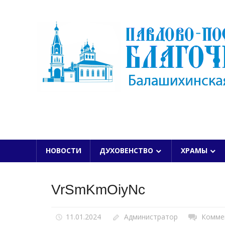
Skip
to
content
БАЛАШИХИНСКОЙ ЕПАРХИИ
НОВОСТИ
ДУХОВЕНСТВО
ХРАМЫ
VrSmKmOiyNc
11.01.2024
Администратор
Комме