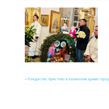
Previous
Рождество Христово в Казанском храме горо
Навигация
Post:
по
записям