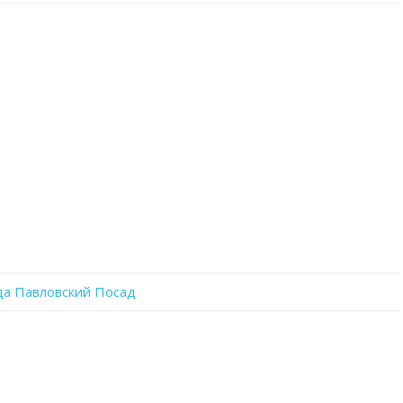
записи
VrSmKmOiyNc
да Павловский Посад