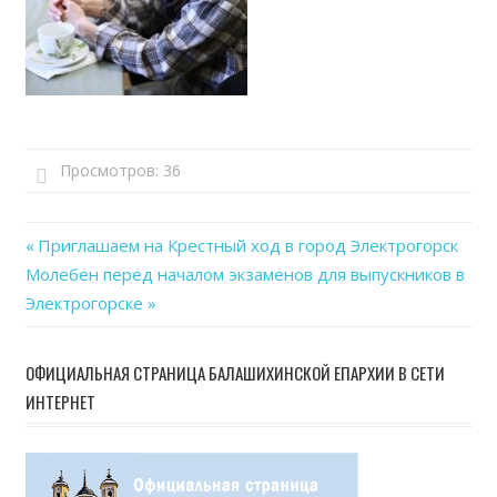
Просмотров:
36
Previous
Приглашаем на Крестный ход в город Электрогорск
Навигация
Next
Молебен перед началом экзаменов для выпускников в
Post:
Post:
Электрогорске
по
записям
ОФИЦИАЛЬНАЯ СТРАНИЦА БАЛАШИХИНСКОЙ ЕПАРХИИ В СЕТИ
ИНТЕРНЕТ