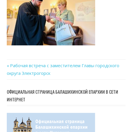
16
at
15.0
Previous
Рабочая встреча с заместителем Главы городского
Навигация
округа Электрогорск
Post:
по
ОФИЦИАЛЬНАЯ СТРАНИЦА БАЛАШИХИНСКОЙ ЕПАРХИИ В СЕТИ
записям
ИНТЕРНЕТ