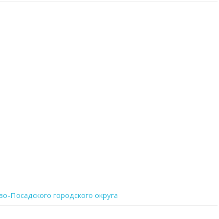
записи
RwZNUUeQ93k
во-Посадского городского округа