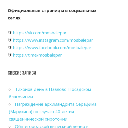
Официальные страницы в социальных
сетях
🔰
https://vk.com/mosbalepar
🔰
https://www.instagram.com/mosbalepar
🔰
https://www.facebook.com/mosbalepar
🔰
https://t.me/mosbalepar
СВЕЖИЕ ЗАПИСИ
Тихонов день в Павлово-Посадском
благочинии
Награждение архимандрита Серафима
(Марухина) по случаю 40-летия
священнической хиротонии
Общегородской выпускной вечер в