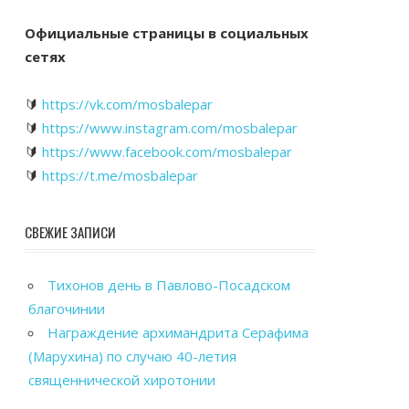
Официальные страницы в социальных
сетях
🔰
https://vk.com/mosbalepar
🔰
https://www.instagram.com/mosbalepar
🔰
https://www.facebook.com/mosbalepar
🔰
https://t.me/mosbalepar
СВЕЖИЕ ЗАПИСИ
Тихонов день в Павлово-Посадском
благочинии
Награждение архимандрита Серафима
(Марухина) по случаю 40-летия
священнической хиротонии
Общегородской выпускной вечер в