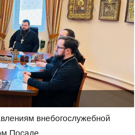
авлениям внебогослужебной
ом Посаде