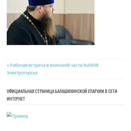
14
at
20.4
Previous
Рабочая встреча в воинской части №6898
Навигация
Электрогорска
Post:
по
ОФИЦИАЛЬНАЯ СТРАНИЦА БАЛАШИХИНСКОЙ ЕПАРХИИ В СЕТИ
записям
ИНТЕРНЕТ