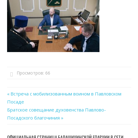
Просмотров:
66
Previous
Встреча с мобилизованным воином в Павловском
Навигация
Посаде
Post:
Next
Братское совещание духовенства Павлово-
по
Post:
Посадского благочиния
записям
ОФИЦИАЛЬНАЯ СТРАНИЦА БАЛАШИХИНСКОЙ ЕПАРХИИ В СЕТИ