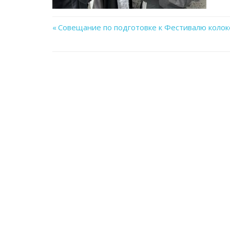
Previous
Совещание по подготовке к Фестивалю колок
Навигация
Post:
по
записям