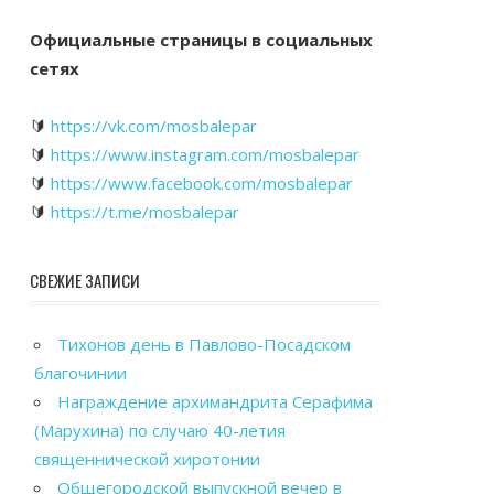
Официальные страницы в социальных
сетях
🔰
https://vk.com/mosbalepar
🔰
https://www.instagram.com/mosbalepar
🔰
https://www.facebook.com/mosbalepar
🔰
https://t.me/mosbalepar
СВЕЖИЕ ЗАПИСИ
Тихонов день в Павлово-Посадском
благочинии
Награждение архимандрита Серафима
(Марухина) по случаю 40-летия
священнической хиротонии
Общегородской выпускной вечер в