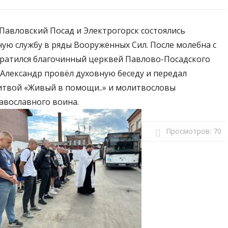
Павловский Посад и Электрогорск состоялись
ю службу в ряды Вооружённых Сил. После молебна с
ратился благочинный церквей Павлово-Посадского
 Александр провёл духовную беседу и передал
итвой «Живый в помощи..» и молитвословы
авославного воина.
Просмотров:
70