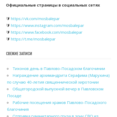
Официальные страницы в социальных сетях
🔰
https://vk.com/mosbalepar
🔰
https://www.instagram.com/mosbalepar
🔰
https://www.facebook.com/mosbalepar
🔰
https://t.me/mosbalepar
СВЕЖИЕ ЗАПИСИ
Тихонов день в Павлово-Посадском благочинии
Награждение архимандрита Серафима (Марухина)
по случаю 40-летия священнической хиротонии
Общегородской выпускной вечер в Павловском
Посаде
Рабочие посещения храмов Павлово-Посадского
благочиния
Отправка гуманитарного груза в зону СВО из