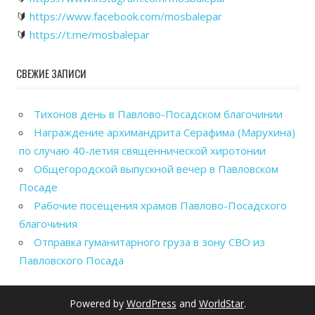
🔰
https://www.facebook.com/mosbalepar
🔰
https://t.me/mosbalepar
СВЕЖИЕ ЗАПИСИ
Тихонов день в Павлово-Посадском благочинии
Награждение архимандрита Серафима (Марухина)
по случаю 40-летия священнической хиротонии
Общегородской выпускной вечер в Павловском
Посаде
Рабочие посещения храмов Павлово-Посадского
благочиния
Отправка гуманитарного груза в зону СВО из
Павловского Посада
Powered by
WordPress
and
WorldStar
.