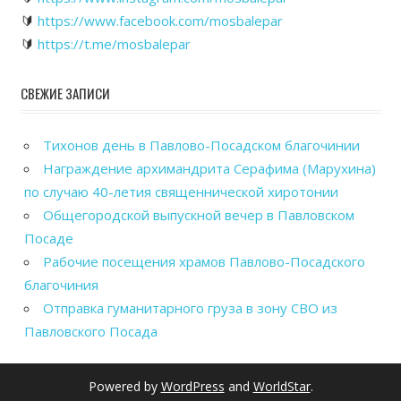
🔰
https://www.facebook.com/mosbalepar
🔰
https://t.me/mosbalepar
СВЕЖИЕ ЗАПИСИ
Тихонов день в Павлово-Посадском благочинии
Награждение архимандрита Серафима (Марухина)
по случаю 40-летия священнической хиротонии
Общегородской выпускной вечер в Павловском
Посаде
Рабочие посещения храмов Павлово-Посадского
благочиния
Отправка гуманитарного груза в зону СВО из
Павловского Посада
Powered by
WordPress
and
WorldStar
.