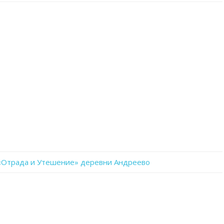
записи
WhatsApp
Image
2023-
02-
04
at
15.09.01
«Отрада и Утешение» деревни Андреево