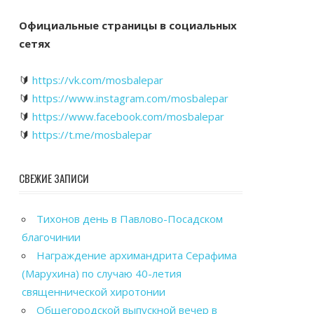
Официальные страницы в социальных
сетях
🔰
https://vk.com/mosbalepar
🔰
https://www.instagram.com/mosbalepar
🔰
https://www.facebook.com/mosbalepar
🔰
https://t.me/mosbalepar
СВЕЖИЕ ЗАПИСИ
Тихонов день в Павлово-Посадском
благочинии
Награждение архимандрита Серафима
(Марухина) по случаю 40-летия
священнической хиротонии
Общегородской выпускной вечер в