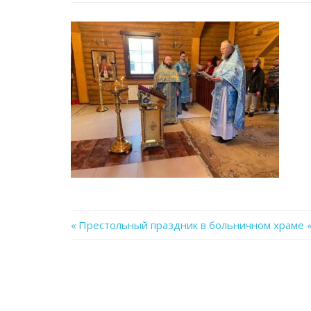
Previous
Престольный праздник в больничном храме 
Навигация
Post:
по
записям