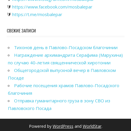
🔰
https://www.facebook.com/mosbalepar
🔰
https://t.me/mosbalepar
СВЕЖИЕ ЗАПИСИ
Тихонов день в Павлово-Посадском благочинии
Награждение архимандрита Серафима (Марухина)
по случаю 40-летия священнической хиротонии
Общегородской выпускной вечер в Павловском
Посаде
Рабочие посещения храмов Павлово-Посадского
благочиния
Отправка гуманитарного груза в зону СВО из
Павловского Посада
Powered by
WordPress
and
WorldStar
.