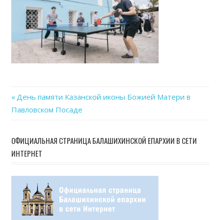
23
at
15.4
Previous
День памяти Казанской иконы Божией Матери в
Навигация
Павловском Посаде
Post:
по
ОФИЦИАЛЬНАЯ СТРАНИЦА БАЛАШИХИНСКОЙ ЕПАРХИИ В СЕТИ
записям
ИНТЕРНЕТ