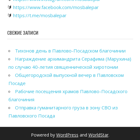
🔰
https://www.facebook.com/mosbalepar
🔰
https://t.me/mosbalepar
СВЕЖИЕ ЗАПИСИ
Тихонов день в Павлово-Посадском благочинии
Награждение архимандрита Серафима (Марухина)
по случаю 40-летия священнической хиротонии
Общегородской выпускной вечер в Павловском
Посаде
Рабочие посещения храмов Павлово-Посадского
благочиния
Отправка гуманитарного груза в зону СВО из
Павловского Посада
Powered by
WordPress
and
WorldStar
.