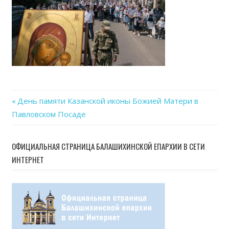
23
at
15.4
Previous
День памяти Казанской иконы Божией Матери в
Навигация
Павловском Посаде
Post:
по
ОФИЦИАЛЬНАЯ СТРАНИЦА БАЛАШИХИНСКОЙ ЕПАРХИИ В СЕТИ
записям
ИНТЕРНЕТ